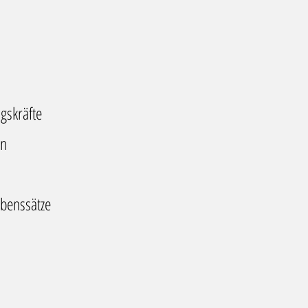
ngskräfte
en
benssätze