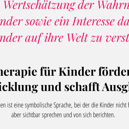
e Wertschätzung der
Wahr
inder
sowie ein Interesse da
nder auf ihre Welt zu vers
herapie für Kinder
förde
icklung
und schafft
Ausg
len
ist eine
symbolische Sprache
, bei der die
Kinder
nicht 
aber
sichtbar sprechen
und von sich berichten.