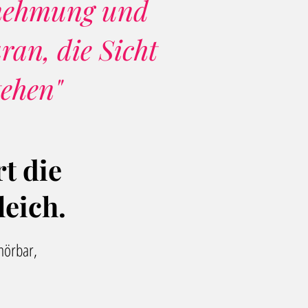
nehmung
und
ran, die Sicht
tehen"
rt die
leich
.
hörbar,