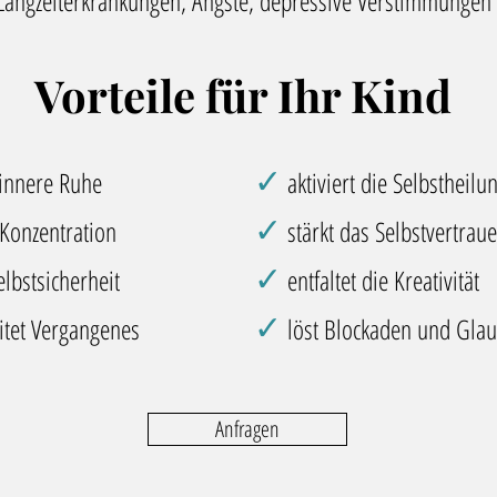
Langzeiterkrankungen, Ängste, depressive Verstimmungen
Vorteile für Ihr Kind
✓
 innere
Ruhe
aktiviert die Selbstheilu
✓
Konzentration
stärkt das Selbstvertrau
✓
elbstsicherheit
entfaltet die Kreativität
✓
itet
Vergangenes
löst Blockaden und Glau
Anfragen