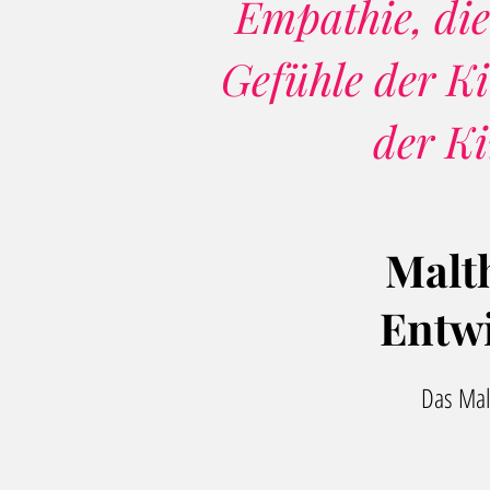
Empathie
, di
Gefühle der K
der Ki
Malt
Entw
Das
Ma